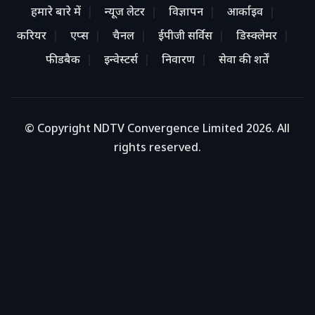
हमारे बारे में
न्यूज लेटर
विज्ञापन
आर्काइव
करियर
एप्स
चैनल
ईपीजी सर्विस
डिस्क्लेमर
फीडबैक
इन्वेस्टर्स
निवारण
सेवा की शर्तें
© Copyright NDTV Convergence Limited 2026. All
rights reserved.