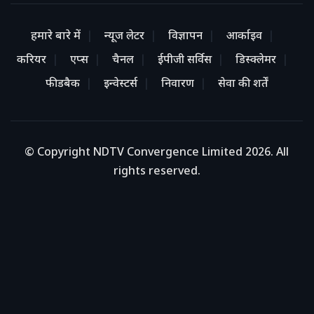
हमारे बारे में
न्यूज लेटर
विज्ञापन
आर्काइव
करियर
एप्स
चैनल
ईपीजी सर्विस
डिस्क्लेमर
फीडबैक
इन्वेस्टर्स
निवारण
सेवा की शर्तें
© Copyright NDTV Convergence Limited 2026. All
rights reserved.