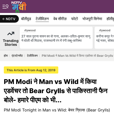
बॉलीवुड
टेलीविज़न
वेब सीरीज़
फोटो
भोजपुरी सिनेमा
हॉलीव
NDTV
Bollywood
Bollywood
27 साल पुराना सावन का वो गाना, अलका-उदित-कुमार सानू
करीना कपूर ने 
Trending
ने घोली थी मिठास, राजस्थानी रंग में रंगी तब्बू-करिश्मा
गई नजर, सोशल 
Stories
होम
एंटरटेनमेंट
टेलीविजन
PM Modi ने Man Vs Wild में किया एडवेंचर तो Bear Grylls से प
This Article is From Aug 12, 2019
PM Modi ने Man vs Wild में किया
एडवेंचर तो Bear Grylls से पाकिस्तानी फैन
बोले- हमारे पीएम को भी...
PM Modi Tonight in Man vs Wild: बेयर ग्रिल्स (Bear Grylls)