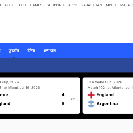
HEALTH
TECH
GAMES
SHOPPING
APPS
RAJASTHAN
MPCG
MARATH
ट
फ़ुटबॉल
टेनिस
अन्य खेल
d Cup, 2026
FIFA World Cup, 2026
 , at Miami, Jul 19, 2026
Match 102 , at Atlanta, Jul 
ance
4
England
FT
gland
6
Argentina