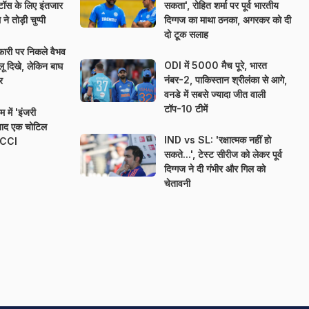
 टॉस के लिए इंतजार
सकता', रोहित शर्मा पर पूर्व भारतीय
े तोड़ी चुप्पी
दिग्गज का माथा ठनका, अगरकर को दी
दो टूक सलाह
री पर निकले वैभव
ODI में 5000 मैच पूरे, भारत
ालू दिखे, लेकिन बाघ
नंबर-2, पाकिस्तान श्रीलंका से आगे,
र
वनडे में सबसे ज्यादा जीत वाली
टॉप-10 टीमें
 में 'इंजरी
 बाद एक चोटिल
IND vs SL: 'रक्षात्मक नहीं हो
 BCCI
सकते...', टेस्ट सीरीज को लेकर पूर्व
दिग्गज ने दी गंभीर और गिल को
चेतावनी