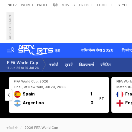
NDTV
WORLD
PROFIT
हिंदी
MOVIES
CRICKET
FOOD
LIFESTYLE
ADVERTISEMENT
कॉमनवेल्थ गेम्स 2026
क्रिके
हिंदी
FIFA World Cup
स्कोर्स
ख़बरें
फिक्सचर्स
स्टैंडिंग
11 Jun 26 to 19 Jul 26
FIFA World Cup, 2026
FIFA Worl
Final , at New York, Jul 20, 2026
Match 103
Spain
1
Fr
FT
Argentina
0
En
स्पोर्ट्स होम
2026 FIFA World Cup