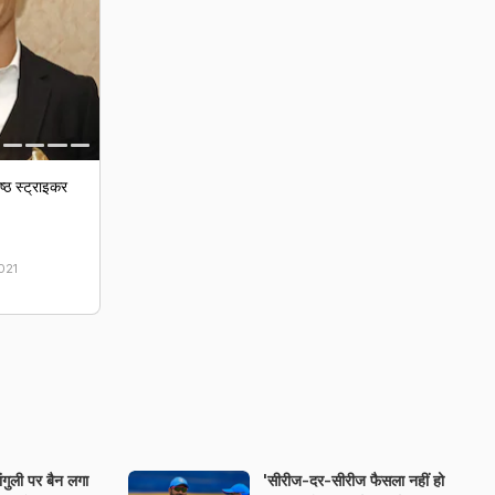
ष्ठ स्ट्राइकर
021
ांगुली पर बैन लगा
'सीरीज-दर-सीरीज फैसला नहीं हो