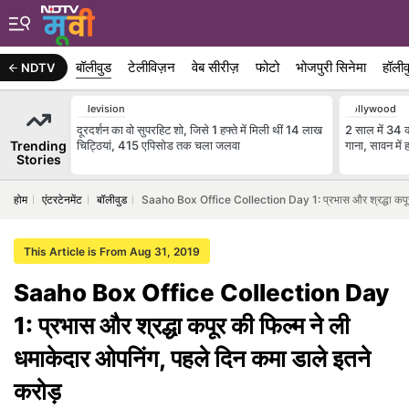
बॉलीवुड
टेलीविज़न
वेब सीरीज़
फोटो
भोजपुरी सिनेमा
हॉलीव
NDTV
Television
Bollywood
दूरदर्शन का वो सुपरहिट शो, जिसे 1 हफ्ते में मिली थीं 14 लाख
2 साल में 34 
Trending
चिट्ठियां, 415 एपिसोड तक चला जलवा
गाना, सावन में
Stories
होम
एंटरटेनमेंट
बॉलीवुड
Saaho Box Office Collection Day 1: प्रभास और श्रद्धा कपूर क
This Article is From Aug 31, 2019
Saaho Box Office Collection Day
1: प्रभास और श्रद्धा कपूर की फिल्म ने ली
धमाकेदार ओपनिंग, पहले दिन कमा डाले इतने
करोड़