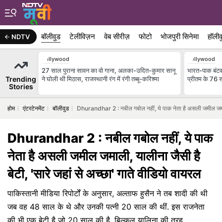
बॉलीवुड
टेलीविज़न
वेब सीरीज़
फोटो
भोजपुरी सिनेमा
हॉलीव
NDTV
Bollywood
Bollywood
27 साल पुराना सावन का वो गाना, अलका-उदित-कुमार सानू
भारत-पाक बंटवा
Trending
ने घोली थी मिठास, राजस्थानी रंग में रंगी तब्बू-करिश्मा
प्रीतम के 76 स
Stories
होम
एंटरटेनमेंट
बॉलीवुड
Dhurandhar 2 : नबील गबोल नहीं, ये पाक नेता है असली जमील जमाली, 
Dhurandhar 2 : नबील गबोल नहीं, ये पाक
नेता है असली जमील जमाली, यालीना जैसी है
बेटी, 'सारे जहां से अच्छा' गाते वीडियो वायरल
पाकिस्तानी मीडिया रिपोर्टों के अनुसार, अल्ताफ हुसैन ने तब शादी की थी
जब वह 48 साल के थे और उनकी पत्नी 20 साल की थीं. इस राजनेता
की भी एक बेटी है जो 20 साल की है, बिल्कुल यालिना की तरह.