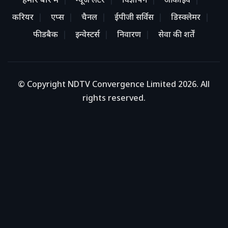
हमारे बारे में
न्यूज लेटर
विज्ञापन
आर्काइव
करियर
एप्स
चैनल
ईपीजी सर्विस
डिस्क्लेमर
फीडबैक
इन्वेस्टर्स
निवारण
सेवा की शर्तें
© Copyright NDTV Convergence Limited 2026. All
rights reserved.