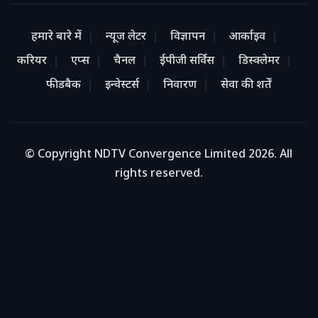
हमारे बारे में
न्यूज लेटर
विज्ञापन
आर्काइव
करियर
एप्स
चैनल
ईपीजी सर्विस
डिस्क्लेमर
फीडबैक
इन्वेस्टर्स
निवारण
सेवा की शर्तें
© Copyright NDTV Convergence Limited 2026. All
rights reserved.