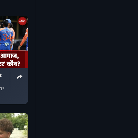
:
ौन?