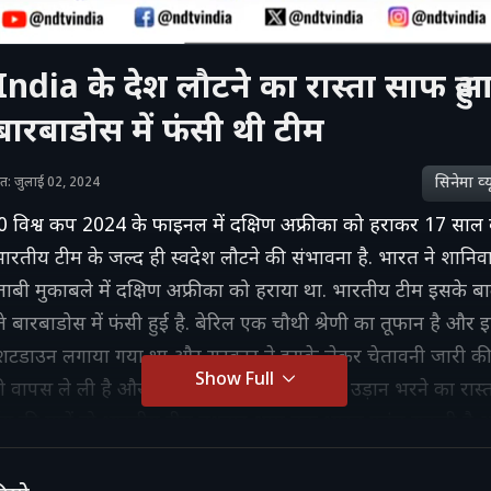
dia के देश लौटने का रास्ता साफ हुआ
बारबाडोस में फंसी थी टीम
सिनेमा व्‍य
शित: जुलाई 02, 2024
विश्व कप 2024 के फाइनल में दक्षिण अफ्रीका को हराकर 17 साल
भारतीय टीम के जल्द ही स्वदेश लौटने की संभावना है. भारत ने शानि
 खिताबी मुकाबले में दक्षिण अफ्रीका को हराया था. भारतीय टीम इसके बा
 बारबाडोस में फंसी हुई है. बेरिल एक चौथी श्रेणी का तूफान है और
 शटडाउन लगाया गया था और सरकार ने इसके लेकर चेतावनी जारी क
Show Full
ी वापस ले ली है और ऐसे में भारतीय टीम के लिए उड़ान भरने का रास्
ोर्ट्स की मानें तो भारतीय टीम बुधवार शाम तक भारत पहुंच सकती है
ाद उनकी पीएम मोदी से मुलाकात संभव है.