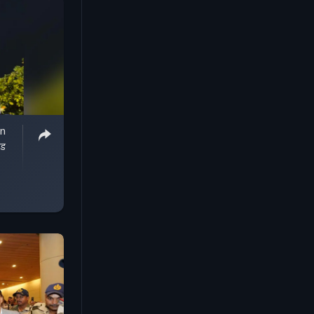
in
ेड