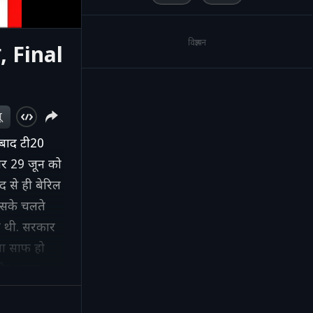
विज्ञापन
, Final
ू
 बाद टी20
वार 29 जून को
द से ही बेरिल
 इसके चलते
ी थी. सरकार
ता साफ हो
 और भारत