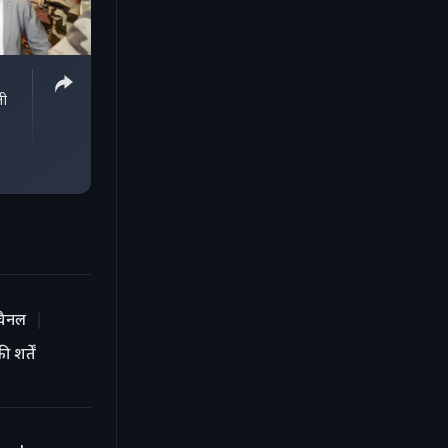
ी
चैनल
 शर्तें