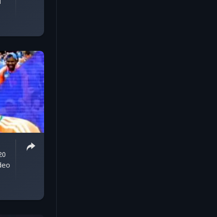
ं
20
ideo