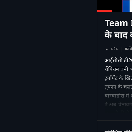
Team In
के बाद 
4:24
प्रका
आईसीसी टी20 
चैंपियन बनी 
टूर्नामेंट के
तूफान के चलते
बारबाडोस में
ने अब चेतावन
चुका है. रिप
पहुंचने के ब