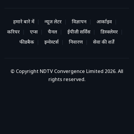
हमारे बारे में
न्यूज लेटर
विज्ञापन
आर्काइव
करियर
एप्स
चैनल
ईपीजी सर्विस
डिस्क्लेमर
फीडबैक
इन्वेस्टर्स
निवारण
सेवा की शर्तें
© Copyright NDTV Convergence Limited 2026. All
rights reserved.