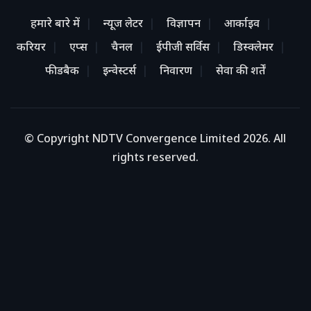
हमारे बारे में
न्यूज लेटर
विज्ञापन
आर्काइव
करियर
एप्स
चैनल
ईपीजी सर्विस
डिस्क्लेमर
फीडबैक
इन्वेस्टर्स
निवारण
सेवा की शर्तें
© Copyright NDTV Convergence Limited 2026. All
rights reserved.