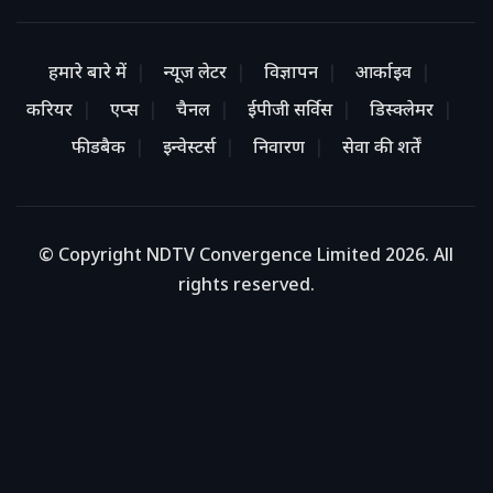
हमारे बारे में
न्यूज लेटर
विज्ञापन
आर्काइव
करियर
एप्स
चैनल
ईपीजी सर्विस
डिस्क्लेमर
फीडबैक
इन्वेस्टर्स
निवारण
सेवा की शर्तें
© Copyright NDTV Convergence Limited 2026. All
rights reserved.