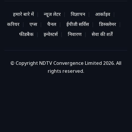
हमारे बारे में
न्यूज लेटर
विज्ञापन
आर्काइव
करियर
एप्स
चैनल
ईपीजी सर्विस
डिस्क्लेमर
फीडबैक
इन्वेस्टर्स
निवारण
सेवा की शर्तें
© Copyright NDTV Convergence Limited 2026. All
rights reserved.