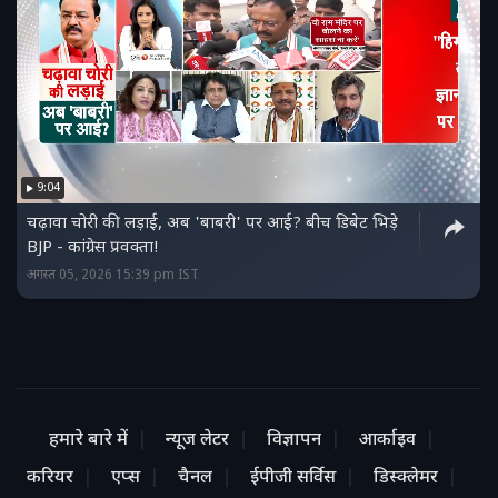
9:04
चढ़ावा चोरी की लड़ाई, अब 'बाबरी' पर आई? बीच डिबेट भिड़े
BJP - कांग्रेस प्रवक्ता!
अगस्त 05, 2026 15:39 pm IST
हमारे बारे में
न्यूज लेटर
विज्ञापन
आर्काइव
करियर
एप्स
चैनल
ईपीजी सर्विस
डिस्क्लेमर