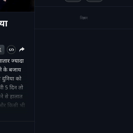
विज्ञापन
्या
ू
गातार ज्यादा
ने के बजाय
 दुनिया को
कभी 5 दिन तो
ने से हालात
ै और किसी भी