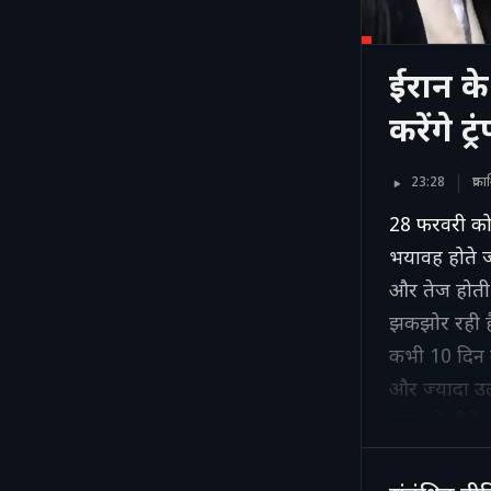
ईरान के
करेंगे ट्
23:28
प्र
28 फरवरी को श
भयावह होते ज
और तेज होती 
झकझोर रही हैं.
कभी 10 दिन क
और ज्यादा उल
तरफ से पीछे ह
तबाही की गवाह