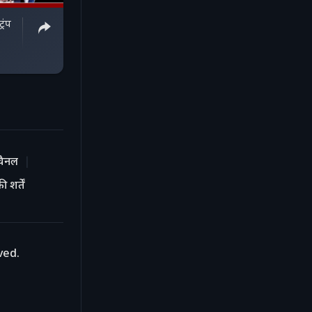
रंप
चैनल
 शर्तें
ved.