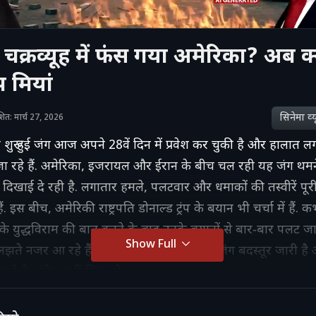
 चक्रव्यूह में फंस गया अमेरिका? अब क
रंप मियां
सिनेमा व्‍य
काशित: मार्च 27, 2026
ुरू हुई जंग आज अपने 28वें दिन में प्रवेश कर चुकी है और हालात ल
ा रहे हैं. अमेरिका, इजरायल और ईरान के बीच चल रही यह जंग थम
दिखाई दे रही है. लगातार हमले, पलटवार और धमाकों की तस्वीरें पूरी
 इस बीच, अमेरिकी राष्ट्रपति डोनाल्ड ट्रंप के बयान भी चर्चा में हैं. 
े युद्धविराम की बात करने के बाद उनके बयानों से बार‑बार पलट जा
Show Full
झते नजर आ रहे हैं. जमीनी सच्चाई यही है कि जंग बदस्तूर जारी ह
टने के संकेत नहीं मिल रहे.
ी देती तस्वीरें