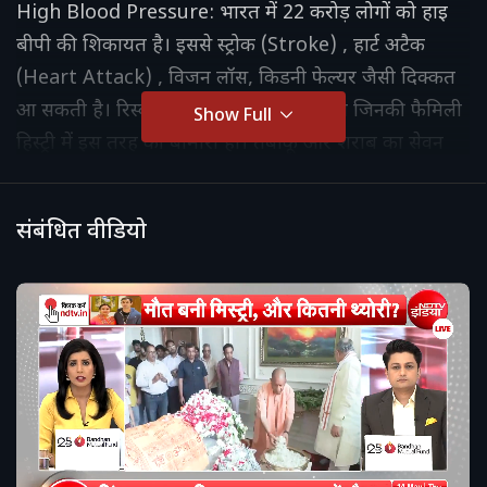
High Blood Pressure: भारत में 22 करोड़ लोगों को हाइ
बीपी की शिकायत है। इससे स्ट्रोक (Stroke) , हार्ट अटैक
(Heart Attack) , विजन लॉस, किडनी फेल्यर जैसी दिक्कत
आ सकती है। रिस्क फैक्टर उन लोगों पर ज़्यादा जिनकी फैमिली
Show Full
हिस्ट्री में इस तरह की बीमारी हो। तंबाकू और शराब का सेवन
करने वाले लोग। ज्यादा वज़न वाले लोग। फिजिकल एक्टिव अगर
न हों तो परेशानी आ सकती है। क्या है सुझाव। बात की
संबंधित वीडियो
संवाददाता परिमल कुमार ने एम्स के कम्युनिटी मेडिसिन के
डॉक्टर सुमित मल्होत्रा से।