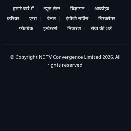
हमारे बारे में
न्यूज लेटर
विज्ञापन
आर्काइव
करियर
एप्स
चैनल
ईपीजी सर्विस
डिस्क्लेमर
फीडबैक
इन्वेस्टर्स
निवारण
सेवा की शर्तें
© Copyright NDTV Convergence Limited 2026. All
rights reserved.