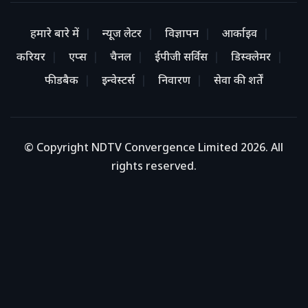
हमारे बारे में
न्यूज लेटर
विज्ञापन
आर्काइव
करियर
एप्स
चैनल
ईपीजी सर्विस
डिस्क्लेमर
फीडबैक
इन्वेस्टर्स
निवारण
सेवा की शर्तें
© Copyright NDTV Convergence Limited 2026. All
rights reserved.