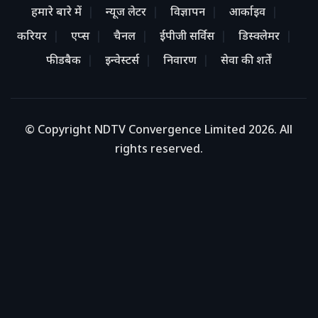
हमारे बारे में
न्यूज लेटर
विज्ञापन
आर्काइव
करियर
एप्स
चैनल
ईपीजी सर्विस
डिस्क्लेमर
फीडबैक
इन्वेस्टर्स
निवारण
सेवा की शर्तें
© Copyright NDTV Convergence Limited 2026. All
rights reserved.