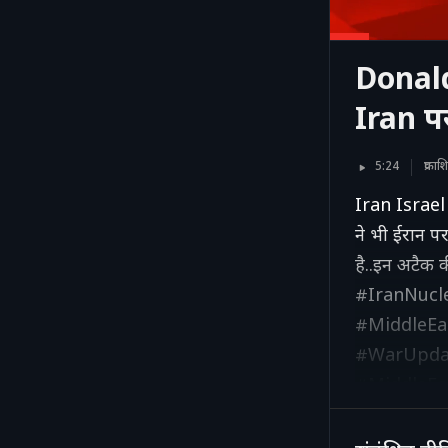
Donald
Iran प
5:24
प्रका
Iran Israel 
ने भी ईरान पर
है..इन अटैक 
#IranNucl
#MiddleEa
#WarUpdat
#MiddleEa
#WarAnalys