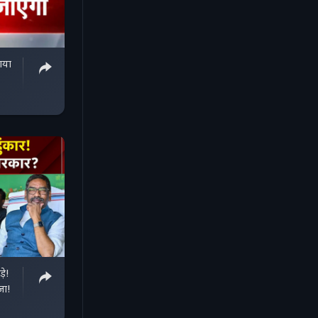
ाया
़े!
जा!