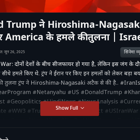
 Trump ने Hiroshima-Nagasaki 
र America के हमले की तुलना | Isra
सिनेमा व्‍य
शित: जून 26, 2025
War: दोनों देशों के बीच सीजफायर हो गया है, लेकिन इस जंग के द
 सीधे हमले किए थे. ट्रंप ने ईरान पर किए इन हमलों को लेकर बड़ा ब
की तुलना ट्रंप ने Hiroshima-Nagasaki अटैक से की है.. #Iran
earProgram #Netanyahu #US #DonaldTrump #Kha
st #Geopolitics #HindiNews #NewsAnalysis #Curren
Show Full
e #WW3 #Trump #IranIsraelConflict #USIranWar
st #Geopolitics #WorldWar3 #HindiNews #Donald
is #InternationalRelations