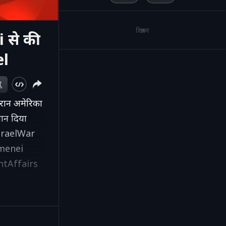
विज्ञापन
से की
el
ू
ौरान अमेरिका
यान दिया
IsraelWar
menei
tAffairs
Trump