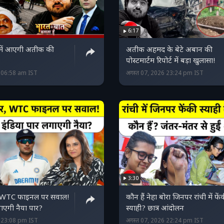
6:17
े में आएगी अतीक की
अतीक अहमद के बेटे अबान की
पोस्टमार्टम रिपोर्ट में बड़ा खुलासा!
6 06:58 am IST
अगस्त 07, 2026 23:24 pm IST
3:30
र, WTC फाइनल पर सवाल!
कौन हैं नेहा बोरा जिनपर रांची में फें
ाएगी नैया पार?
स्याही? छात्र आंदोलन
6 23:08 pm IST
अगस्त 07, 2026 22:24 pm IST