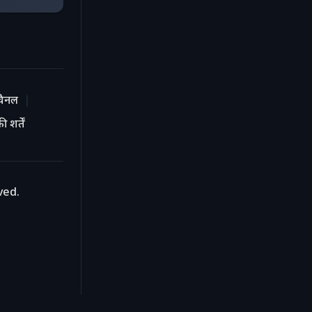
चैनल
 शर्तें
ved.