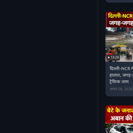
13:20
दिल्ली-NCR में
हालात, जगह
ट्रैफिक जाम
अगस्त 08, 202