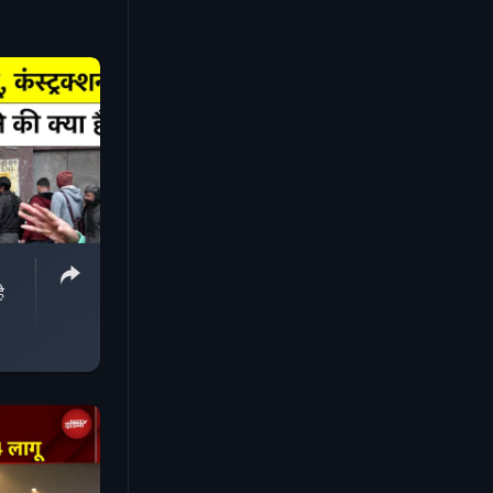
nsequences
tion
ollution
ै