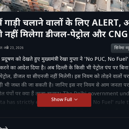
में गाड़ी चलाने वालों के लिए ALERT,
को नहीं मिलेगा डीजल-पेट्रोल और CNG
सिनेमा व्‍य
शित: अप्रैल 23, 2026
ते प्रदूषण को देखते हुए मुख्यमंत्री रेखा गुप्ता ने 'No PUC, No Fue
 करने का आदेश दिया है। अब दिल्ली के किसी भी पेट्रोल पंप पर बिना
 पेट्रोल, डीजल या सीएनजी नहीं मिलेगी। इस नियम को तोड़ने वालों पर 
ड़ी भी जब्त की जा सकती है। जानिए इस नए नियम से आम जनता पर
ट्रोल पंपों पर क्या हैं ताजा हालात। The Delhi government u
Show Full
a has strictly enforced the 'No PUC, No Fuel' rule 
lution. Vehicles without a valid Pollution Under Cont
 will not be provided with petrol, diesel, CNG, or LP
n in the capital. This video covers the latest guideli