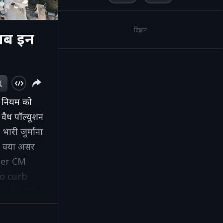
विज्ञापन
 अब इन
ू
l' नियम को
 वैध पॉल्यूशन
भारी जुर्माना
 क्या असर
nder CM
to curb
rol (PUC)
G at any
nes, the