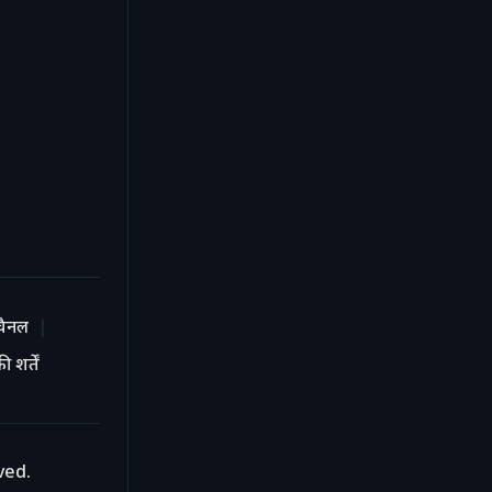
चैनल
 शर्तें
ved.