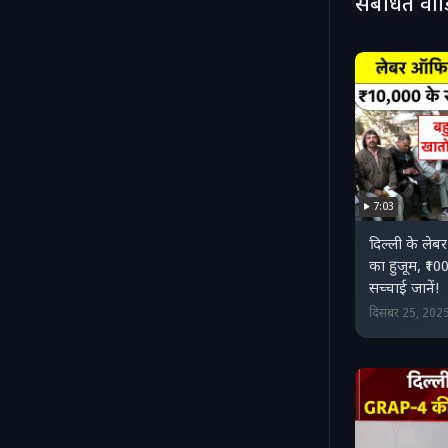
संबंधित वी
role of tr
of non-com
#NoPUCNoF
#ndtvindi
7:03
दिल्ली के लेब
का हुजूम, ₹1
सच्चाई जानें!
दिसंबर 25, 20