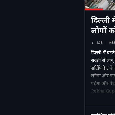
दिल्ली 
लोगों 
3:09
प्रका
दिल्ली में बढ़
सख्ती से लागू
सर्टिफिकेट के
लगेगा और गा
पड़ेगा और पे
Rekha Gupt
rising pol
certificate
fuel statio