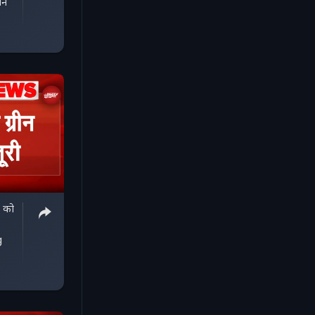
ने
 को
g