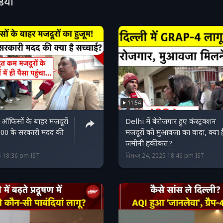
डियो
affic police and transport departments, and the co
pliance. Stay updated with NDTV India. #DelhiPollu
uel #DelhiNews #RekhaGupta #TrafficRules #AirP
a
11:54
र ऑफिसों के बाहर मजदूरों
Delhi में बेरोजगार हुए कंस्ट्रक्शन
0000 के सरकारी मदद की
मजदूरों को मुआवजा का वादा, क्या ह
जमीनी हकीकत?
25 18:36 pm IST
दिसंबर 24, 2025 18:46 pm IST