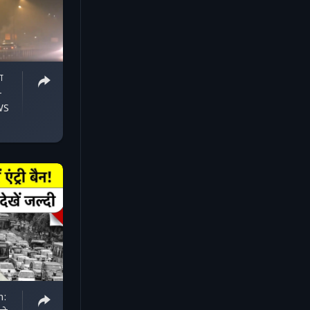
आ
-
WS
n: