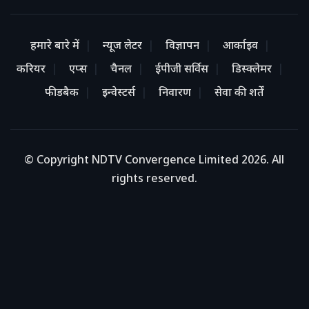
हमारे बारे में
न्यूज लेटर
विज्ञापन
आर्काइव
करियर
एप्स
चैनल
ईपीजी सर्विस
डिस्क्लेमर
फीडबैक
इन्वेस्टर्स
निवारण
सेवा की शर्तें
© Copyright NDTV Convergence Limited 2026. All
rights reserved.