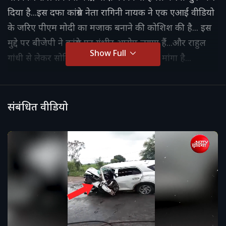
दिया है...इस दफा कांग्रेस नेता रागिनी नायक ने एक एआई वीडियो
के जरिए पीएम मोदी का मजाक बनाने की कोशिश की है... इस
मुद्दे पर बीजेपी ने कांग्रेस पर गंभीर आरोप लगाए हैं...और राहुल
Show Full
गांधी से लेकर सोनिया से AI वीडियो पर जवाब मांगा है...
संबंधित वीडियो