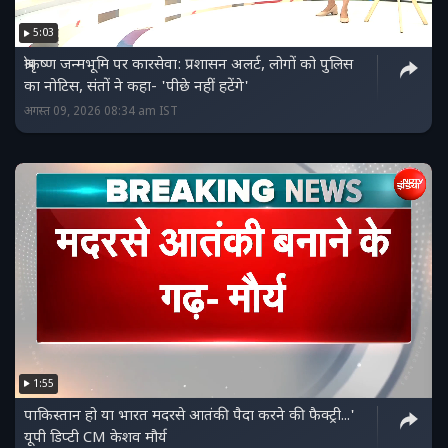
5:03
श्रीकृष्ण जन्मभूमि पर कारसेवा: प्रशासन अलर्ट, लोगों को पुलिस
का नोटिस, संतों ने कहा- 'पीछे नहीं हटेंगे'
अगस्त 09, 2026 08:34 am IST
1:55
पाकिस्‍तान हो या भारत मदरसे आतंकी पैदा करने की फैक्ट्री...'
यूपी डिप्‍टी CM केशव मौर्य