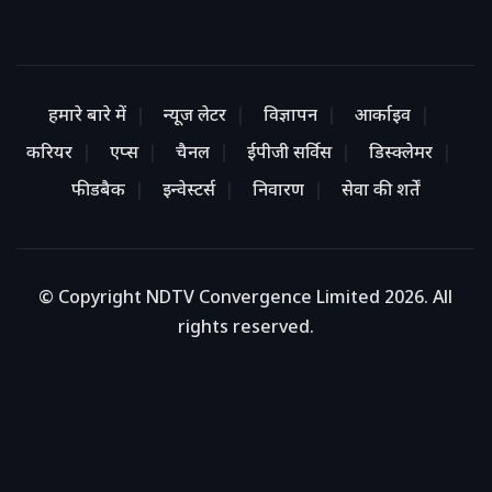
हमारे बारे में
न्यूज लेटर
विज्ञापन
आर्काइव
करियर
एप्स
चैनल
ईपीजी सर्विस
डिस्क्लेमर
फीडबैक
इन्वेस्टर्स
निवारण
सेवा की शर्तें
© Copyright NDTV Convergence Limited 2026. All
rights reserved.