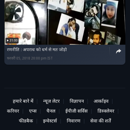
31:00
रणनीति : अपराध को धर्म से मत जोड़ो
फ़रवरी 05, 2018 20:00 pm IST
हमारे बारे में
न्यूज लेटर
विज्ञापन
आर्काइव
करियर
एप्स
चैनल
ईपीजी सर्विस
डिस्क्लेमर
फीडबैक
इन्वेस्टर्स
निवारण
सेवा की शर्तें