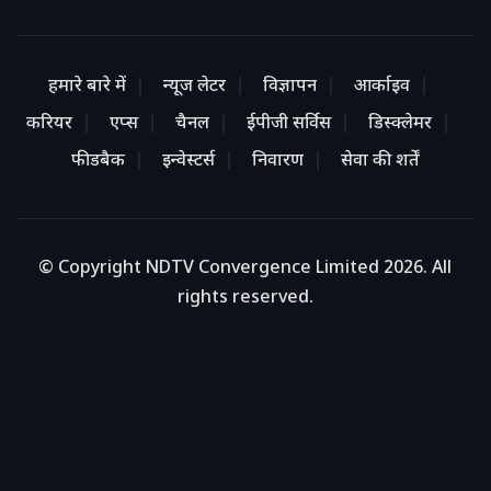
हमारे बारे में
न्यूज लेटर
विज्ञापन
आर्काइव
करियर
एप्स
चैनल
ईपीजी सर्विस
डिस्क्लेमर
फीडबैक
इन्वेस्टर्स
निवारण
सेवा की शर्तें
© Copyright NDTV Convergence Limited 2026. All
rights reserved.