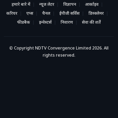
हमारे बारे में
न्यूज लेटर
विज्ञापन
आर्काइव
करियर
एप्स
चैनल
ईपीजी सर्विस
डिस्क्लेमर
फीडबैक
इन्वेस्टर्स
निवारण
सेवा की शर्तें
© Copyright NDTV Convergence Limited 2026. All
rights reserved.