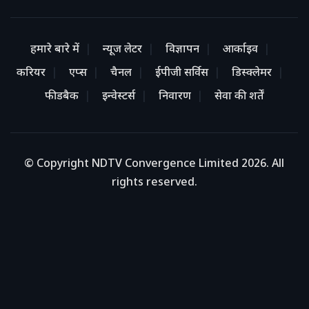
हमारे बारे में
न्यूज लेटर
विज्ञापन
आर्काइव
करियर
एप्स
चैनल
ईपीजी सर्विस
डिस्क्लेमर
फीडबैक
इन्वेस्टर्स
निवारण
सेवा की शर्तें
© Copyright NDTV Convergence Limited 2026. All
rights reserved.