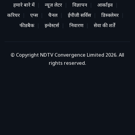
हमारे बारे में
न्यूज लेटर
विज्ञापन
आर्काइव
करियर
एप्स
चैनल
ईपीजी सर्विस
डिस्क्लेमर
फीडबैक
इन्वेस्टर्स
निवारण
सेवा की शर्तें
© Copyright NDTV Convergence Limited 2026. All
rights reserved.