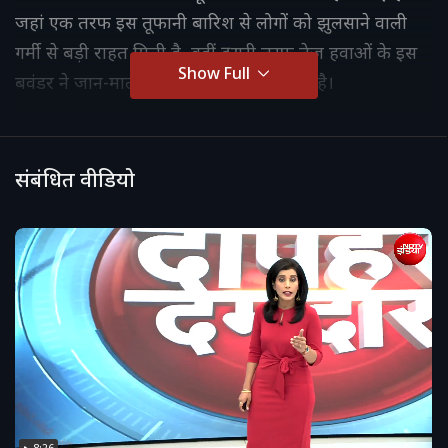
जहां एक तरफ इस तूफानी बारिश से लोगों को झुलसाने वाली
गर्मी से बड़ी राहत मिली है, वहीं दूसरी तरफ तेज हवाओं के इस
Show Full
बवंडर ने जान-माल को भारी नुकसान पहुंचाया है।
संबंधित वीडियो