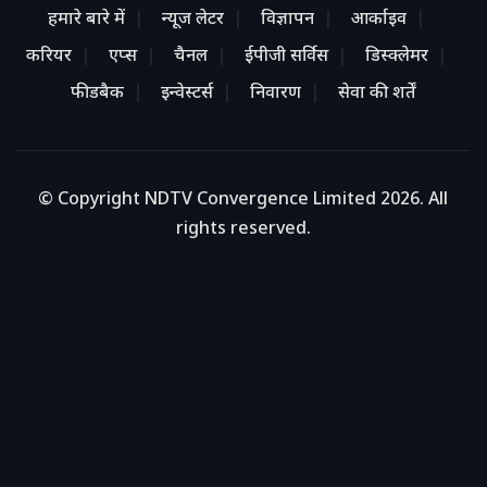
हमारे बारे में
न्यूज लेटर
विज्ञापन
आर्काइव
करियर
एप्स
चैनल
ईपीजी सर्विस
डिस्क्लेमर
फीडबैक
इन्वेस्टर्स
निवारण
सेवा की शर्तें
© Copyright NDTV Convergence Limited 2026. All
rights reserved.