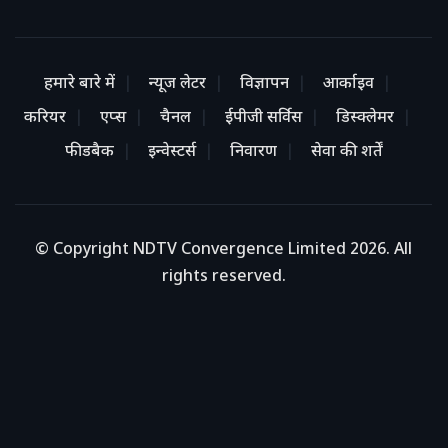
हमारे बारे में
न्यूज लेटर
विज्ञापन
आर्काइव
करियर
एप्स
चैनल
ईपीजी सर्विस
डिस्क्लेमर
फीडबैक
इन्वेस्टर्स
निवारण
सेवा की शर्तें
© Copyright NDTV Convergence Limited 2026. All
rights reserved.