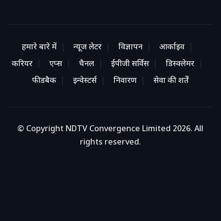
हमारे बारे में
न्यूज लेटर
विज्ञापन
आर्काइव
करियर
एप्स
चैनल
ईपीजी सर्विस
डिस्क्लेमर
फीडबैक
इन्वेस्टर्स
निवारण
सेवा की शर्तें
© Copyright NDTV Convergence Limited 2026. All
rights reserved.