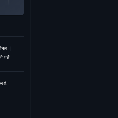
चैनल
 शर्तें
ved.