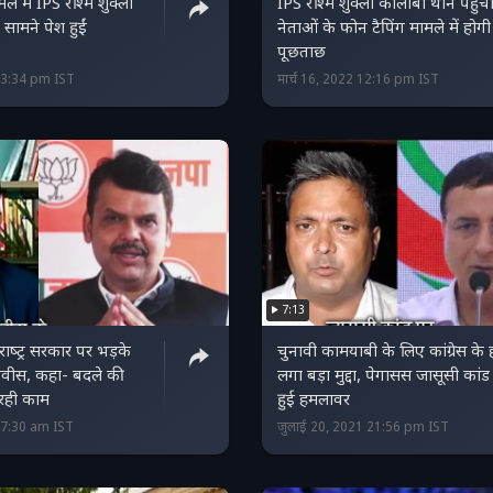
ले में IPS रश्मि शुक्ला
IPS रश्मि शुक्ला कोलाबा थाने पहुंची
 सामने पेश हुईं
नेताओं के फोन टैपिंग मामले में होगी
पूछताछ
 23:34 pm IST
मार्च 16, 2022 12:16 pm IST
7:13
राष्‍ट्र सरकार पर भड़के
चुनावी कामयाबी के लिए कांग्रेस के
णवीस, कहा- बदले की
लगा बड़ा मुद्दा, पेगासस जासूसी कांड
रही काम
हुई हमलावर
 07:30 am IST
जुलाई 20, 2021 21:56 pm IST