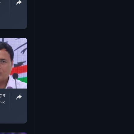
,
 हाथ
 पर