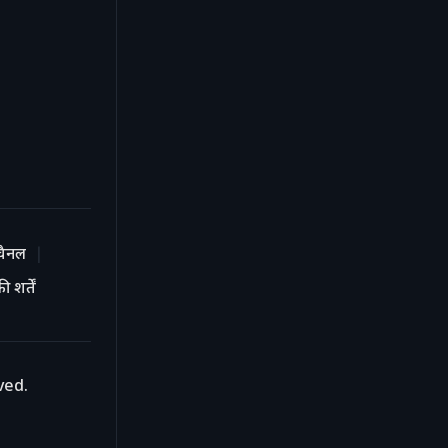
चैनल
 शर्तें
ved.