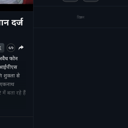
विज्ञापन
ान दर्ज
ू
. अवैध फोन
ें आईपीएस
 शुक्ला से
क एकनाथ
ं बता रहे हैं