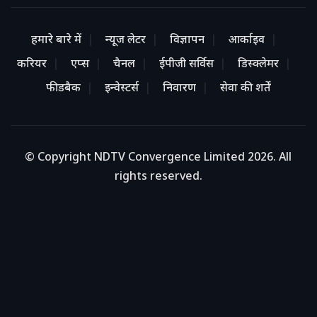
हमारे बारे में
न्यूज लेटर
विज्ञापन
आर्काइव
करियर
एप्स
चैनल
ईपीजी सर्विस
डिस्क्लेमर
फीडबैक
इन्वेस्टर्स
निवारण
सेवा की शर्तें
© Copyright NDTV Convergence Limited 2026. All
rights reserved.