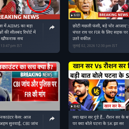
6:03
केस में AIIMS का बड़ा
छोटी मछली फंसी, बड़े चोर आजाद':
ों की सीलबंद रिपोर्ट में
चंपत राय पर FIR के लिए सड़क पर
का खौफनाक सच
उतरे वकील
6 13:47 pm IST
जुलाई 02, 2026 12:30 pm IST
8:42
एनकाउंटर केस: आज
क्या खान सर गुंडे हैं... रौशन सर के 
में अहम सुनवाई, CBI जांच
पर क्या बोले पटना के SK झा सर