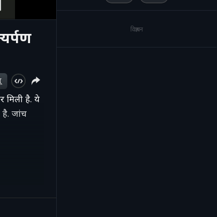
विज्ञापन
त्यर्पण
ू
 मिली है. ये
 है. जांच