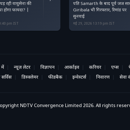
ं पड़ रही वायुसेना की
पति Samarth के बाद पूर्व जज स
या होगा फायदा? |
Giribala भी गिरफ्तार, रिमांड पर
सुनवाई
0:40 pm IST
मई 29, 2026 13:19 pm IST
में
न्यूज लेटर
विज्ञापन
आर्काइव
करियर
एप्स
 सर्विस
डिस्क्लेमर
फीडबैक
इन्वेस्टर्स
निवारण
सेवा की
opyright NDTV Convergence Limited 2026. All rights reser