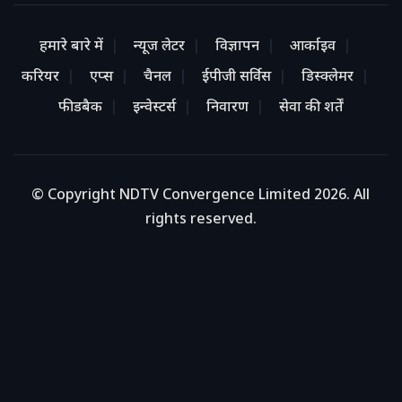
हमारे बारे में
न्यूज लेटर
विज्ञापन
आर्काइव
करियर
एप्स
चैनल
ईपीजी सर्विस
डिस्क्लेमर
फीडबैक
इन्वेस्टर्स
निवारण
सेवा की शर्तें
© Copyright NDTV Convergence Limited 2026. All
rights reserved.