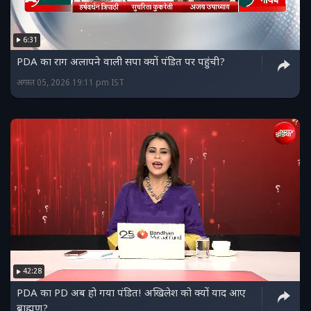
6:31
PDA का राग अलापने वाली सपा क्यों पंडित पर पहुंची?
अगस्त 05, 2026 19:11 pm IST
42:28
PDA का PD अब हो गया पंडित! अखिलेश को क्यों याद आए
ब्राह्मण?