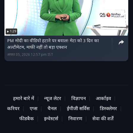
1:29
PM मोदी का वीडियो हटाने पर बवाल! मेटा को 3 दिन का
अल्टीमेटम, माफी नहीं तो बड़ा एक्शन
अगस्त 05, 2026 12:57 pm IST
हमारे बारे में
न्यूज लेटर
विज्ञापन
आर्काइव
करियर
एप्स
चैनल
ईपीजी सर्विस
डिस्क्लेमर
फीडबैक
इन्वेस्टर्स
निवारण
सेवा की शर्तें