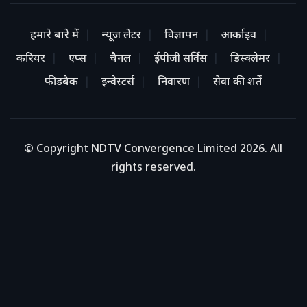
हमारे बारे में
न्यूज लेटर
विज्ञापन
आर्काइव
करियर
एप्स
चैनल
ईपीजी सर्विस
डिस्क्लेमर
फीडबैक
इन्वेस्टर्स
निवारण
सेवा की शर्तें
© Copyright NDTV Convergence Limited 2026. All
rights reserved.