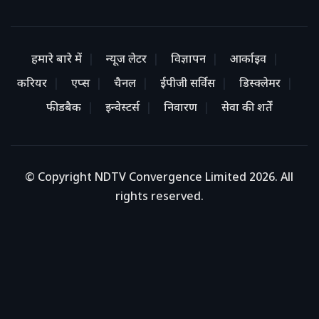
हमारे बारे में
न्यूज लेटर
विज्ञापन
आर्काइव
करियर
एप्स
चैनल
ईपीजी सर्विस
डिस्क्लेमर
फीडबैक
इन्वेस्टर्स
निवारण
सेवा की शर्तें
© Copyright NDTV Convergence Limited 2026. All
rights reserved.