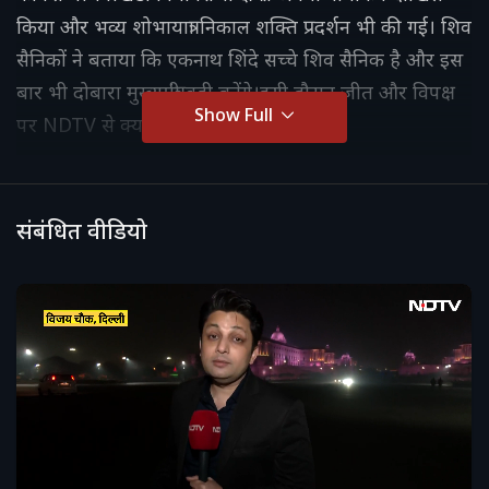
किया और भव्य शोभायात्रा निकाल शक्ति प्रदर्शन भी की गई। शिव
सैनिकों ने बताया कि एकनाथ शिंदे सच्चे शिव सैनिक है और इस
बार भी दोबारा मुख्यमंत्री वही बनेंगे।इसी दौरान जीत और विपक्ष
Show Full
पर NDTV से क्या बोले Shrinath Shinde
संबंधित वीडियो