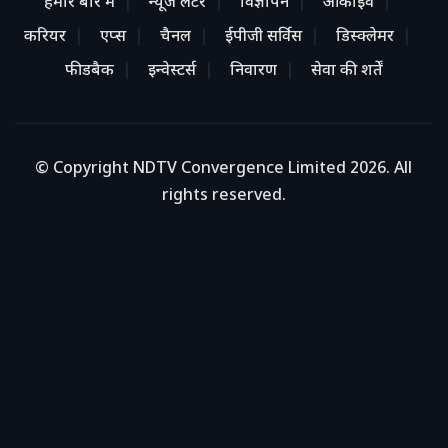
हमारे बारे में
न्यूज लेटर
विज्ञापन
आर्काइव
करियर
एप्स
चैनल
ईपीजी सर्विस
डिस्क्लेमर
फीडबैक
इन्वेस्टर्स
निवारण
सेवा की शर्तें
© Copyright NDTV Convergence Limited 2026. All
rights reserved.