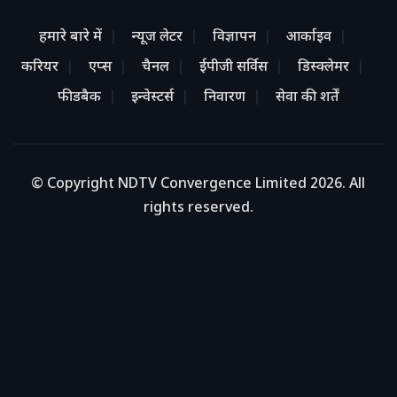
हमारे बारे में
न्यूज लेटर
विज्ञापन
आर्काइव
करियर
एप्स
चैनल
ईपीजी सर्विस
डिस्क्लेमर
फीडबैक
इन्वेस्टर्स
निवारण
सेवा की शर्तें
© Copyright NDTV Convergence Limited 2026. All
rights reserved.