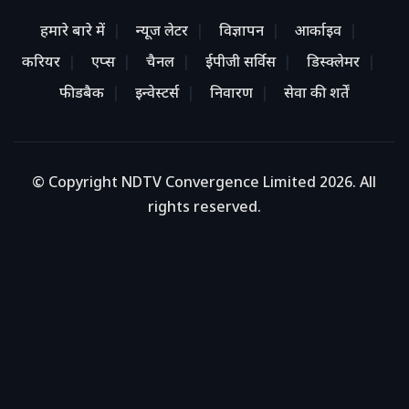
हमारे बारे में
न्यूज लेटर
विज्ञापन
आर्काइव
करियर
एप्स
चैनल
ईपीजी सर्विस
डिस्क्लेमर
फीडबैक
इन्वेस्टर्स
निवारण
सेवा की शर्तें
© Copyright NDTV Convergence Limited 2026. All
rights reserved.