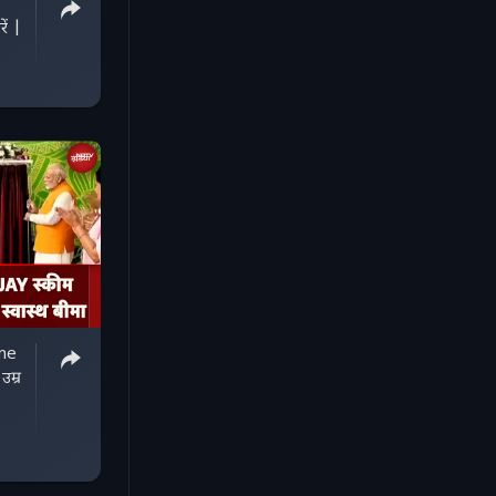
ें |
me
उम्र