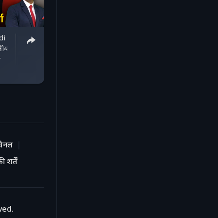
di
षीय
r
चैनल
 शर्तें
ved.