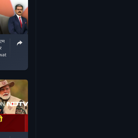
ीएम
र
gwat