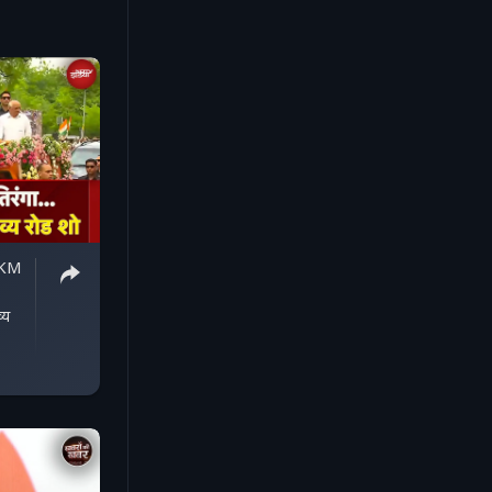
 KM
्य