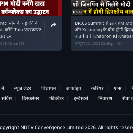
5:44
: स्पेन के राष्ट्रपति के
BRICS Summit से इतर PM Mo
करेंगे Tata एयरक्राफ्ट
और Xi Jinping के बीच होगी द्विपक्
 उद्घाटन
बातचीत | Khabron Ki Khaba
24 08:56 am IST
अक्टूबर 22, 2024 22:46 pm IST
में
न्यूज लेटर
विज्ञापन
आर्काइव
करियर
एप्स
 सर्विस
डिस्क्लेमर
फीडबैक
इन्वेस्टर्स
निवारण
सेवा की
opyright NDTV Convergence Limited 2026. All rights reser