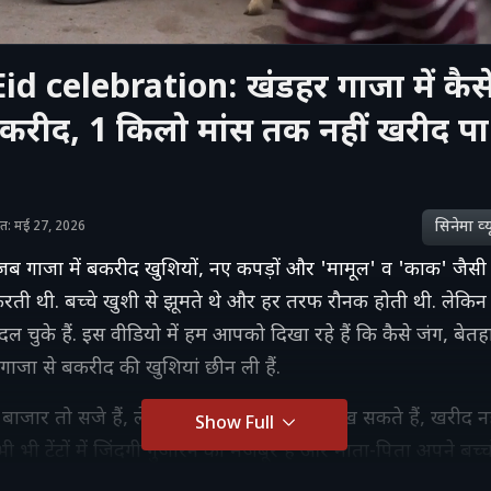
id celebration: खंडहर गाजा में कैस
बकरीद, 1 किलो मांस तक नहीं खरीद पा 
सिनेमा व्‍य
ाशित: मई 27, 2026
ब गाजा में बकरीद खुशियों, नए कपड़ों और 'मामूल' व 'काक' जैसी 
करती थी. बच्चे खुशी से झूमते थे और हर तरफ रौनक होती थी. लेक
दल चुके हैं. इस वीडियो में हम आपको दिखा रहे हैं कि कैसे जंग, बेत
गाजा से बकरीद की खुशियां छीन ली हैं.
ाजार तो सजे हैं, लेकिन लोग सिर्फ चीजों को देख सकते हैं, खरीद न
Show Full
 भी टेंटों में जिंदगी गुजारने को मजबूर हैं और माता-पिता अपने बच्च
पूरी करने में भी खुद को बेबस महसूस कर रहे हैं.