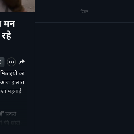
विज्ञापन
े मन
रहे
ू
मिठाइयों का
िन आज हालात
हाशा महंगाई
हीं सकते.
ों की छोटी-