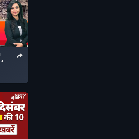
ल
मान