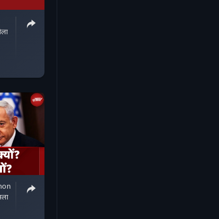
ोला
anon
मला