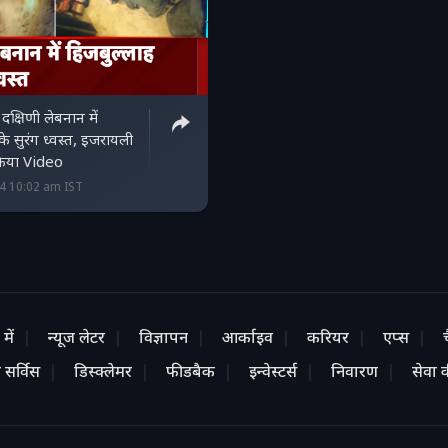
क्षिणी लेबनान में
 सुरंग ध्वस्त, इजरायली
 किया Video
24 10:02 am IST
में
न्यूज लेटर
विज्ञापन
आर्काइव
करियर
एप्स
 सर्विस
डिस्क्लेमर
फीडबैक
इन्वेस्टर्स
निवारण
सेवा की