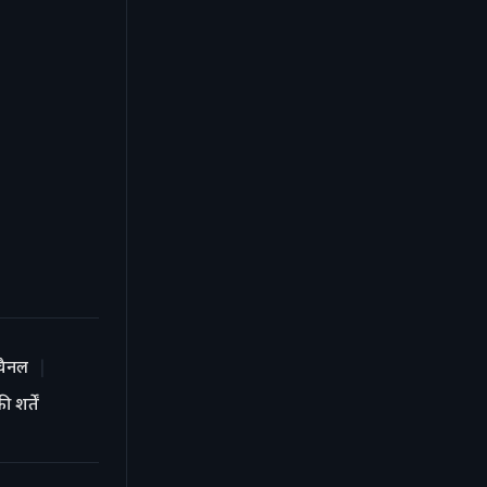
चैनल
 शर्तें