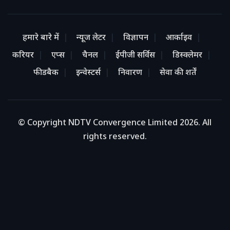
हमारे बारे में
न्यूज लेटर
विज्ञापन
आर्काइव
करियर
एप्स
चैनल
ईपीजी सर्विस
डिस्क्लेमर
फीडबैक
इन्वेस्टर्स
निवारण
सेवा की शर्तें
© Copyright NDTV Convergence Limited 2026. All
rights reserved.