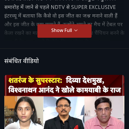
समारोह में जाने से पहले NDTV से SUPER EXCLUSIVE
इंटरव्यू में बताया कि कैसे वो इस जीत का जश्न मनाने वाली हैं
और इस जीत के क्या मायने हैं. उन्होंने अपने हर मैच में टेबल पर
Show Full
केला रखने का मतलब भी बताया. दिव्या ने विश्व चैंपियन बनने के
कुछ ही देर बाद हमारे रिपोर्टर विमल मोहन के साथ खास
बातचीत में कई पहलुओं पर विस्तार से रोशनी डाली.
संबंधित वीडियो