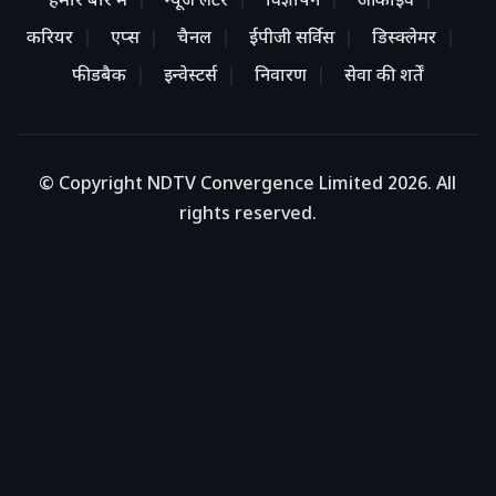
हमारे बारे में
न्यूज लेटर
विज्ञापन
आर्काइव
करियर
एप्स
चैनल
ईपीजी सर्विस
डिस्क्लेमर
फीडबैक
इन्वेस्टर्स
निवारण
सेवा की शर्तें
© Copyright NDTV Convergence Limited 2026. All
rights reserved.