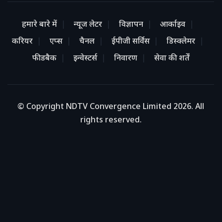
हमारे बारे में
न्यूज लेटर
विज्ञापन
आर्काइव
करियर
एप्स
चैनल
ईपीजी सर्विस
डिस्क्लेमर
फीडबैक
इन्वेस्टर्स
निवारण
सेवा की शर्तें
© Copyright NDTV Convergence Limited 2026. All
rights reserved.