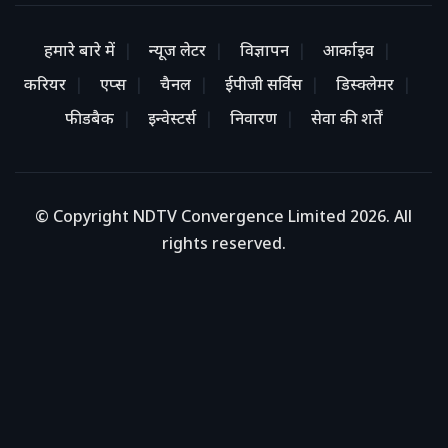
हमारे बारे में
न्यूज लेटर
विज्ञापन
आर्काइव
करियर
एप्स
चैनल
ईपीजी सर्विस
डिस्क्लेमर
फीडबैक
इन्वेस्टर्स
निवारण
सेवा की शर्तें
© Copyright NDTV Convergence Limited 2026. All
rights reserved.