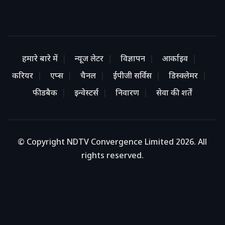
हमारे बारे में
न्यूज लेटर
विज्ञापन
आर्काइव
करियर
एप्स
चैनल
ईपीजी सर्विस
डिस्क्लेमर
फीडबैक
इन्वेस्टर्स
निवारण
सेवा की शर्तें
© Copyright NDTV Convergence Limited 2026. All
rights reserved.