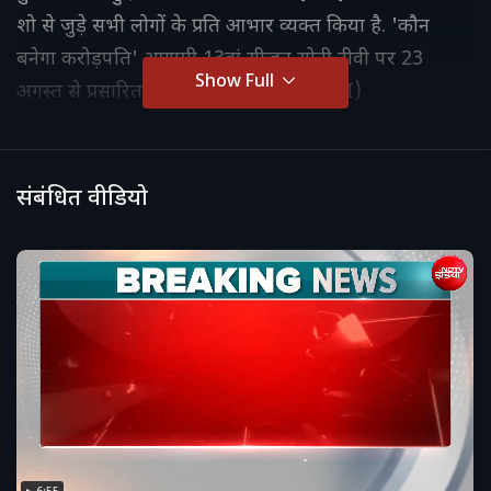
शो से जुड़े सभी लोगों के प्रति आभार व्यक्त किया है. 'कौन
बनेगा करोड़पति' आगामी 13वां सीजन सोनी टीवी पर 23
Show Full
अगस्त से प्रसारित होने वाला है. (Credit: ANI)
संबंधित वीडियो